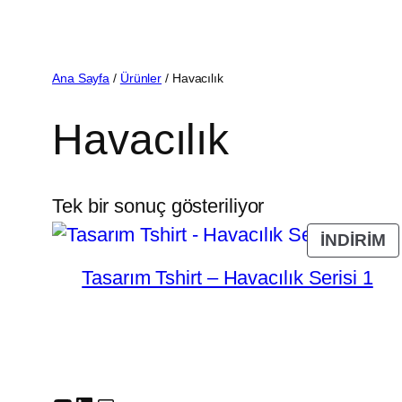
İçeriğe
geç
Ana Sayfa
/
Ürünler
/ Havacılık
Havacılık
Tek bir sonuç gösteriliyor
İ
İNDIRIM
Ü
Tasarım Tshirt – Havacılık Serisi 1