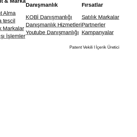
nt & Marka
Danışmanlık
Fırsatlar
t Alma
KOBİ Danışmanlığı
Satılık Markalar
 tescil
Danışmanlık Hizmetleri
Partnerler
ık Markalar
Youtube Danışmanlığı
Kampanyalar
ışı İşlemler
Patent Vekili l İçerik Üretici