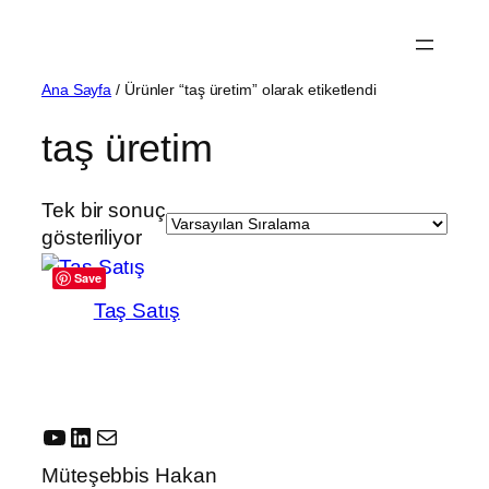
İçeriğe
geç
Ana Sayfa
/ Ürünler “taş üretim” olarak etiketlendi
taş üretim
Tek bir sonuç
gösteriliyor
Save
Taş Satış
YouTube
LinkedIn
E-posta
Müteşebbis Hakan