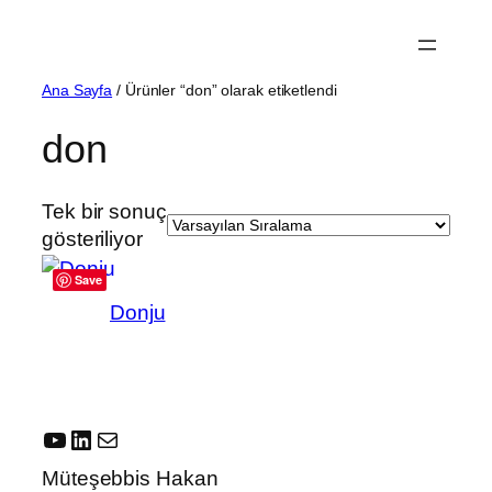
İçeriğe
geç
Ana Sayfa
/ Ürünler “don” olarak etiketlendi
don
Tek bir sonuç
gösteriliyor
Save
Donju
YouTube
LinkedIn
E-posta
Müteşebbis Hakan